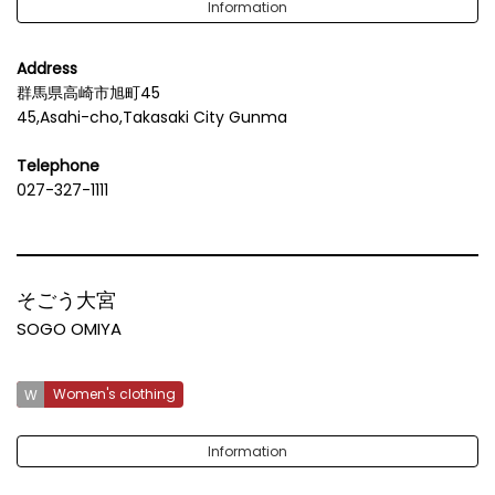
Information
Address
群馬県高崎市旭町45
45,Asahi-cho,Takasaki City Gunma
Telephone
027-327-1111
そごう大宮
SOGO OMIYA
Women's clothing
Information