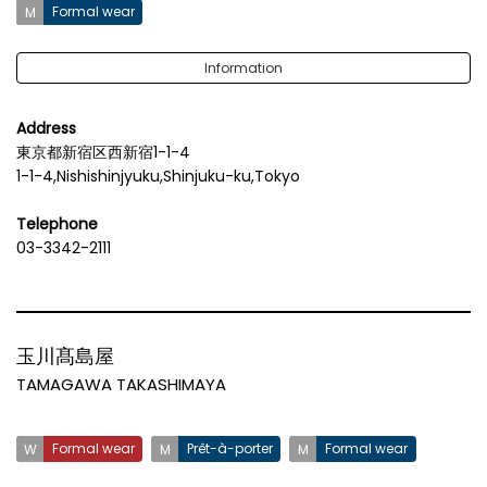
Formal wear
Information
Address
東京都新宿区西新宿1-1-4
1-1-4,Nishishinjyuku,Shinjuku-ku,Tokyo
Telephone
03-3342-2111
玉川髙島屋
TAMAGAWA TAKASHIMAYA
Formal wear
Prêt-à-porter
Formal wear