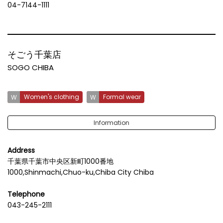
04-7144-1111
そごう千葉店
SOGO CHIBA
Women's clothing
Formal wear
Information
Address
千葉県千葉市中央区新町1000番地
1000,Shinmachi,Chuo-ku,Chiba City Chiba
Telephone
043-245-2111