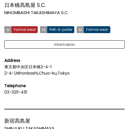
日本橋髙島屋 S.C.
NIHOMBASHI TAKASHIMAYA S.C.
Formal wear
Prêt-à-porter
Formal wear
Information
Address
東京都中央区日本橋2-4-1
2-4-1,Nihonbashi,Chuo-ku,Tokyo
Telephone
03-3211-4111
新宿髙島屋
SHINJUKU TAKASHIMAYA