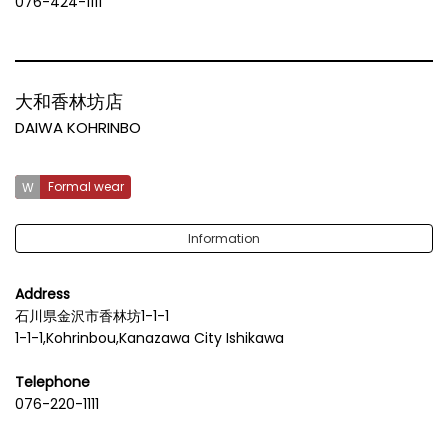
076-424-1111
大和香林坊店
DAIWA KOHRINBO
Formal wear
Information
Address
石川県金沢市香林坊1-1-1
1-1-1,Kohrinbou,Kanazawa City Ishikawa
Telephone
076-220-1111