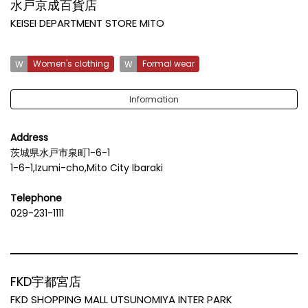
水戸京成百貨店
KEISEI DEPARTMENT STORE MITO
Women's clothing
Formal wear
Information
Address
茨城県水戸市泉町1-6-1
1-6-1,Izumi-cho,Mito City Ibaraki
Telephone
029-231-1111
FKD宇都宮店
FKD SHOPPING MALL UTSUNOMIYA INTER PARK