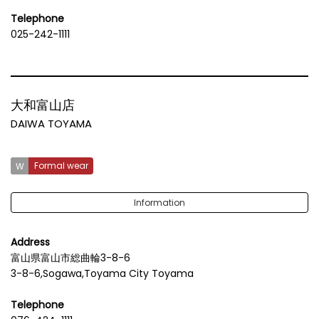
Telephone
025-242-1111
大和富山店
DAIWA TOYAMA
Formal wear
Information
Address
富山県富山市総曲輪3-8-6
3-8-6,Sogawa,Toyama City Toyama
Telephone