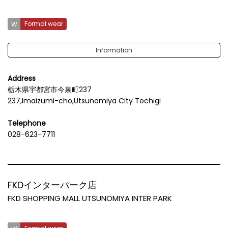
Formal wear
Information
Address
栃木県宇都宮市今泉町237
237,Imaizumi-cho,Utsunomiya City Tochigi
Telephone
028-623-7711
FKDインターパーク店
FKD SHOPPING MALL UTSUNOMIYA INTER PARK