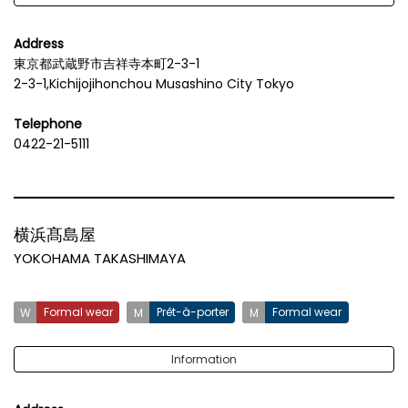
Address
東京都武蔵野市吉祥寺本町2-3-1
2-3-1,Kichijojihonchou Musashino City Tokyo
Telephone
0422-21-5111
横浜髙島屋
YOKOHAMA TAKASHIMAYA
Formal wear
Prêt-à-porter
Formal wear
Information