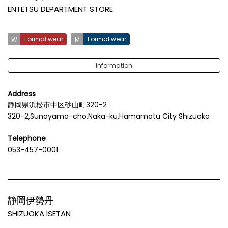
ENTETSU DEPARTMENT STORE
Formal wear
Formal wear
Information
Address
静岡県浜松市中区砂山町320-2
320-2,Sunayama-cho,Naka-ku,Hamamatu City Shizuoka
Telephone
053-457-0001
静岡伊勢丹
SHIZUOKA ISETAN