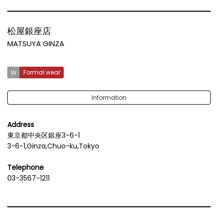
松屋銀座店
MATSUYA GINZA
Formal wear
Information
Address
東京都中央区銀座3-6-1
3-6-1,Ginza,Chuo-ku,Tokyo
Telephone
03-3567-1211