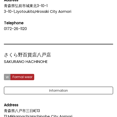
Address
青森県弘前市城東北3-10-1
3-10-1,Jyotoukita,Hirosaki City Aomori
Telephone
0172-26-1120
さくら野百貨店八戸店
SAKURANO HACHINOHE
Formal wear
Information
Address
青森県八戸市三日町13
13,Mikkamachi,Hachinohe City Aomori