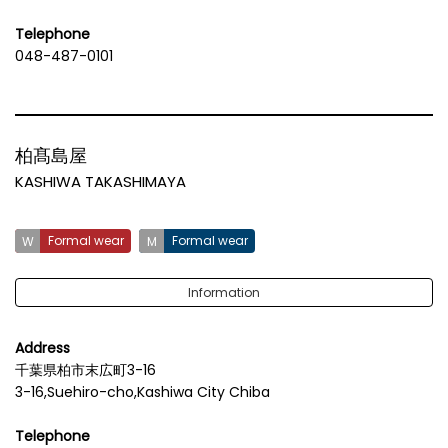
Telephone
048-487-0101
柏髙島屋
KASHIWA TAKASHIMAYA
Formal wear
Formal wear
Information
Address
千葉県柏市末広町3-16
3-16,Suehiro-cho,Kashiwa City Chiba
Telephone