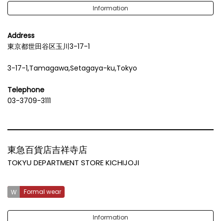
Information
Address
東京都世田谷区玉川3-17-1
3-17-1,Tamagawa,Setagaya-ku,Tokyo
Telephone
03-3709-3111
東急百貨店吉祥寺店
TOKYU DEPARTMENT STORE KICHIJOJI
Formal wear
Information