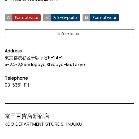
Formal wear
Prêt-à-porter
Formal wear
Information
Address
東京都渋谷区千駄ヶ谷5-24-2
5-24-2,Sendagaya,Shibuya-ku,Tokyo
Telephone
03-5361-1111
京王百貨店新宿店
KEIO DEPARTMENT STORE SHINJUKU