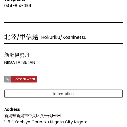
044-814-0101
北陸/甲信越
Hokuriku/Koshinetsu
新潟伊勢丹
NIIGATA ISETAN
Formal wear
Information
Address
新潟県新潟市中央区八千代1-6-1
1-6-1,Yachiyo Chuo-ku Niigata City Niigata