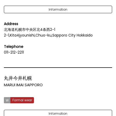
Information
Address
北海道札幌市中央区北4条西2-1
2-1,Kita4jyounishi,Chuo-ku,Sapporo City Hokkaido
Telephone
011-212-2211
丸井今井札幌
MARUI IMAI SAPPORO
Formal wear
Information