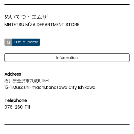
めいてつ・エムザ
MEITETSU M'ZA DEPARTMENT STORE
Prêt-à-porter
Information
Address
石川県金沢市武蔵町15-1
15-1,Musashi-machi,Kanazawa City Ishikawa
Telephone
076-260-1111