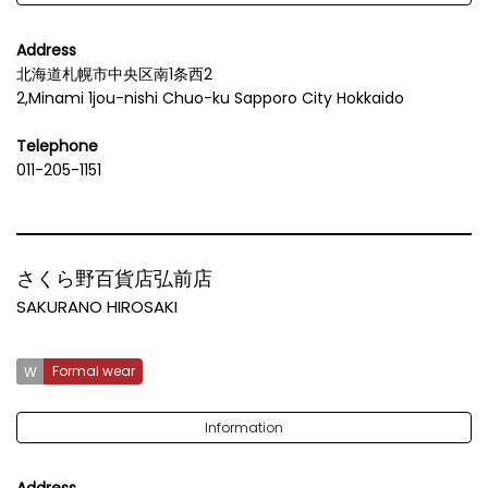
Address
北海道札幌市中央区南1条西2
2,Minami 1jou-nishi Chuo-ku Sapporo City Hokkaido
Telephone
011-205-1151
さくら野百貨店弘前店
SAKURANO HIROSAKI
Formal wear
Information