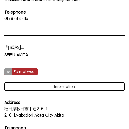
Telephone
0178-44-1151
西武秋田
SEIBU AKITA
Formal wear
Information
Address
秋田県秋田市中通2-6-1
2-6-1,Nakadori Akita City Akita
Telephone