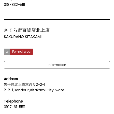
018-832-5111
さくら野百貨店北上店
SAKURANO KITAKAMI
Formal wear
Information
Address
岩手県北上市本通り2-2-1
2-2-1,Hondouri,Kitakami City Iwate
Telephone
0197-61-5511