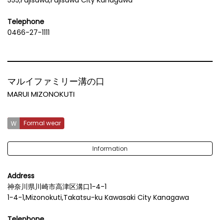
555,Fujisawa,Fujisawa City Kanagawa
Telephone
0466-27-1111
マルイファミリー溝の口
MARUI MIZONOKUTI
Formal wear
Information
Address
神奈川県川崎市高津区溝口1-4-1
1-4-1,Mizonokuti,Takatsu-ku Kawasaki City Kanagawa
Telephone