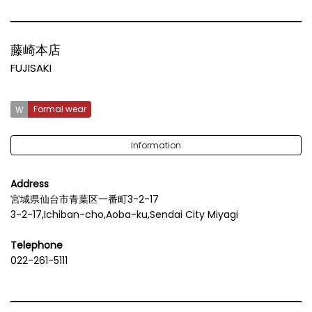
藤崎本店
FUJISAKI
Formal wear
Information
Address
宮城県仙台市青葉区一番町3-2-17
3-2-17,Ichiban-cho,Aoba-ku,Sendai City Miyagi
Telephone
022-261-5111