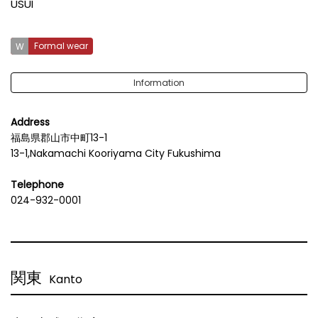
USUI
Formal wear
Information
Address
福島県郡山市中町13-1
13-1,Nakamachi Kooriyama City Fukushima
Telephone
024-932-0001
関東
Kanto