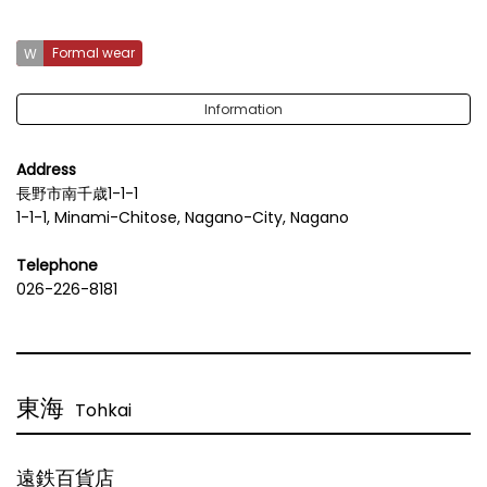
Formal wear
Information
Address
長野市南千歳1-1-1
1-1-1, Minami-Chitose, Nagano-City, Nagano
Telephone
026-226-8181
東海
Tohkai
遠鉄百貨店