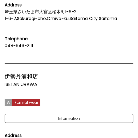
Address
埼玉県さいたま市大宮区桜木町1-6-2
1-6-2,Sakuragi-cho,Omiya-ku,Saitama City Saitama
Telephone
048-646-2111
伊勢丹浦和店
ISETAN URAWA
Formal wear
Information
Address