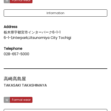
Formal wear
Information
Address
栃木県宇都宮市インターパーク6-1-1
6-1-1,Interpark,Utsunomiya City Tochigi
Telephone
028-657-5000
高崎髙島屋
TAKASAKI TAKASHIMAYA
Formal wear