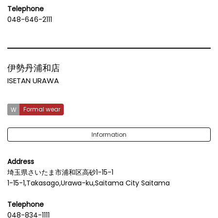
Telephone
048-646-2111
伊勢丹浦和店
ISETAN URAWA
Formal wear
Information
Address
埼玉県さいたま市浦和区高砂1-15-1
1-15-1,Takasago,Urawa-ku,Saitama City Saitama
Telephone
048-834-1111