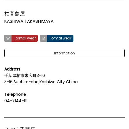
柏髙島屋
KASHIWA TAKASHIMAYA
Formal wear
Formal wear
Information
Address
千葉県柏市末広町3-16
3-16,Suehiro-cho,Kashiwa City Chiba
Telephone
04-7144-1111