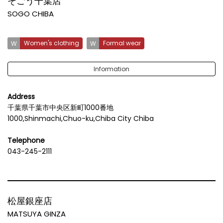
そごう千葉店
SOGO CHIBA
Women's clothing
Formal wear
Information
Address
千葉県千葉市中央区新町1000番地
1000,Shinmachi,Chuo-ku,Chiba City Chiba
Telephone
043-245-2111
松屋銀座店
MATSUYA GINZA