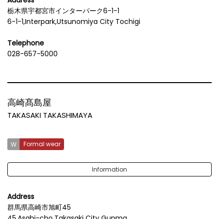
Address
栃木県宇都宮市インターパーク6-1-1
6-1-1,Interpark,Utsunomiya City Tochigi
Telephone
028-657-5000
高崎髙島屋
TAKASAKI TAKASHIMAYA
Formal wear
Information
Address
群馬県高崎市旭町45
45,Asahi-cho,Takasaki City Gunma