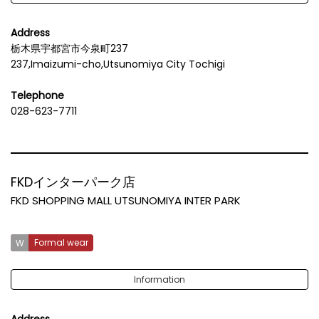
Address
栃木県宇都宮市今泉町237
237,Imaizumi-cho,Utsunomiya City Tochigi
Telephone
028-623-7711
FKDインターパーク店
FKD SHOPPING MALL UTSUNOMIYA INTER PARK
Formal wear
Information