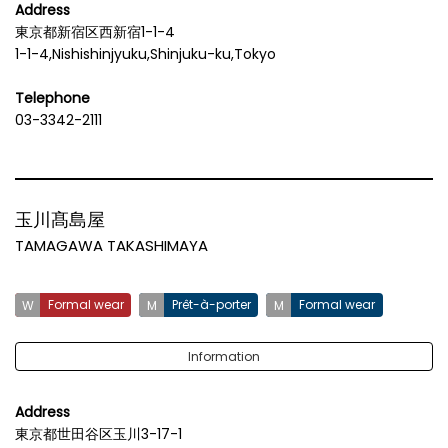
Address
東京都新宿区西新宿1-1-4
1-1-4,Nishishinjyuku,Shinjuku-ku,Tokyo
Telephone
03-3342-2111
玉川髙島屋
TAMAGAWA TAKASHIMAYA
Formal wear
Prêt-à-porter
Formal wear
Information
Address
東京都世田谷区玉川3-17-1