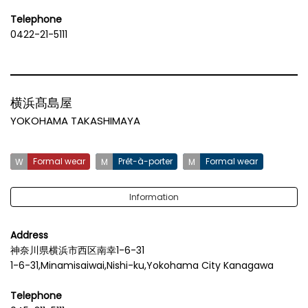
Telephone
0422-21-5111
横浜髙島屋
YOKOHAMA TAKASHIMAYA
Formal wear
Prêt-à-porter
Formal wear
Information
Address
神奈川県横浜市西区南幸1-6-31
1-6-31,Minamisaiwai,Nishi-ku,Yokohama City Kanagawa
Telephone