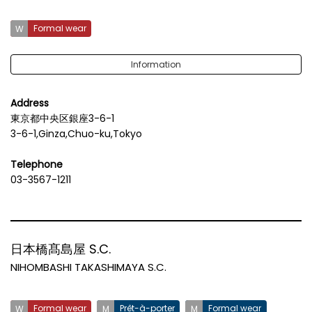
Formal wear
Information
Address
東京都中央区銀座3-6-1
3-6-1,Ginza,Chuo-ku,Tokyo
Telephone
03-3567-1211
日本橋髙島屋 S.C.
NIHOMBASHI TAKASHIMAYA S.C.
Formal wear
Prêt-à-porter
Formal wear