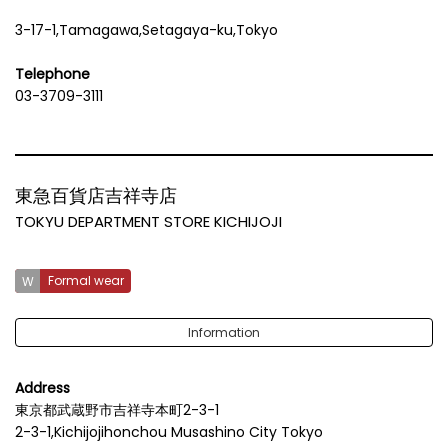
3-17-1,Tamagawa,Setagaya-ku,Tokyo
Telephone
03-3709-3111
東急百貨店吉祥寺店
TOKYU DEPARTMENT STORE KICHIJOJI
Formal wear
Information
Address
東京都武蔵野市吉祥寺本町2-3-1
2-3-1,Kichijojihonchou Musashino City Tokyo