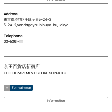
Information
Address
東京都渋谷区千駄ヶ谷5-24-2
5-24-2,Sendagaya,Shibuya-ku,Tokyo
Telephone
03-5361-1111
京王百貨店新宿店
KEIO DEPARTMENT STORE SHINJUKU
Formal wear
Information