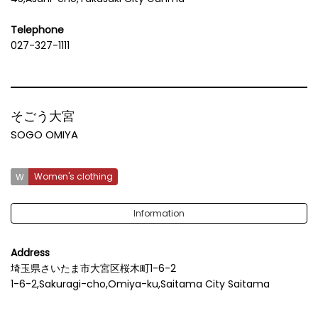
Telephone
027-327-1111
そごう大宮
SOGO OMIYA
Women's clothing
Information
Address
埼玉県さいたま市大宮区桜木町1-6-2
1-6-2,Sakuragi-cho,Omiya-ku,Saitama City Saitama