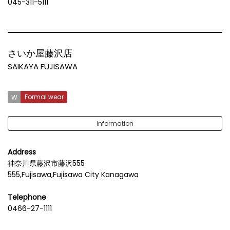
045-311-5111
さいか屋藤沢店
SAIKAYA FUJISAWA
Formal wear
Information
Address
神奈川県藤沢市藤沢555
555,Fujisawa,Fujisawa City Kanagawa
Telephone
0466-27-1111