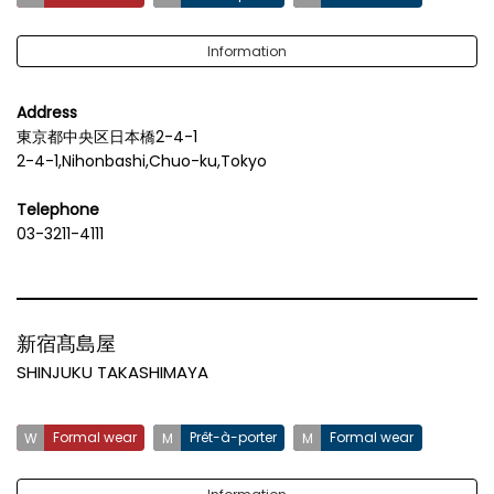
Information
Address
東京都中央区日本橋2-4-1
2-4-1,Nihonbashi,Chuo-ku,Tokyo
Telephone
03-3211-4111
新宿髙島屋
SHINJUKU TAKASHIMAYA
Formal wear
Prêt-à-porter
Formal wear