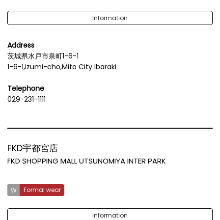
Information
Address
茨城県水戸市泉町1-6-1
1-6-1,Izumi-cho,Mito City Ibaraki
Telephone
029-231-1111
FKD宇都宮店
FKD SHOPPING MALL UTSUNOMIYA INTER PARK
Formal wear
Information