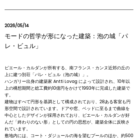
2026/05/14
モードの哲学が形になった建築：泡の城「パ
レ・ビュル」
ピエール・カルダンが所有する、南フランス・カンヌ近郊の丘の
上に建つ別荘「パレ・ビュル（泡の城）」。
ハンガリー出身の建築家 Antti Lovag によって設計され、10年以
上の構想期間と総工費約10億円をかけて1993年に完成した建築で
す。
建物はすべて円形を基調として構成されており、28ある客室も円
形空間で設計されています。ドアや窓、ベッドに至るまで曲線を
中心としたデザインが採用されており、ピエール・カルダンが好
んだ「終わりのない形」としての円の思想が、建築全体に反映さ
れています。
敷地内には、コート・ダジュールの海を望むプールのほか、約500