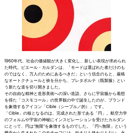
1960年代、社会の価値観が大きく変化し、新しい表現が求められ
た時代。ピエール・カルダンは、「モードは選ばれた者だけのも
のではなく、万人のためにあるべきだ」という信念のもと、厳格
なオートクチュールと袂を分かち、プレタポルテ（既製服）とい
う新たな道を切り開きました。
その自由な精神と造形美術への深い造詣、さらに宇宙服から着想
を得た「コスモコール」の世界観の中で誕生したのが、ブランド
を象徴するアイコン「Cible（シーブル／的）」です。
「Cible」の核となるのは、完成された形である「円」。航空力学
のフォルムや宇宙の神秘にインスピレーションを受けたカルダン
にとって、円は“無限”を象徴するものでした。「円≒無限」という
概念から生まれたこのモチーフには、始まりも終わりもない、永